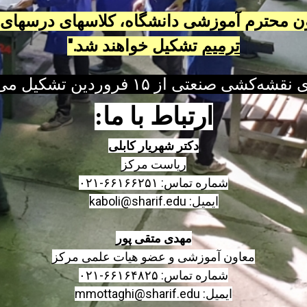
اون محترم آموزشی دانشگاه، کلاسهای درسهای 
ترمیم
تشکیل خواهند شد."
‌کشی صنعتی از ۱۵ فروردین تشکیل می‌شوند.
ارتباط با ما:
دکتر شهریار
کابلی
ریاست مرکز
شماره تماس: ۶۶۱۶۶۲۵۱-۰۲۱
ایمیل: kaboli@sharif.edu
مهدی
متقی پور
معاون آموزشی و عضو هیات علمی مرکز
شماره تماس: ۶۶۱۶۴۸۲۵-۰۲۱
ایمیل: mmottaghi@sharif.edu